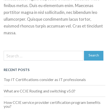
finibus metus. Duis eu elementum enim. Maecenas
porttitor magna in nisl sollicitudin, nec bibendum leo
ullamcorper. Quisque condimentum lacus tortor,
euismod rhoncus turpis accumsan vel. Cras et tincidunt
massa.
Next
Post
Post
Search
navigation
for:
Search
RECENT POSTS
Top IT Certifications consider as IT professionals
What are CCIE Routing and switching v5.0?
How CCIE service provider certification program benefits
you?